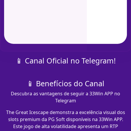
📱 Canal Oficial no Telegram!
📱 Benefícios do Canal
Descubra as vantagens de seguir a 33Win APP no
Telegram
The Great Icescape demonstra a excelência visual dos
slots premium da PG Soft disponíveis na 33Win APP.
Este jogo de alta volatilidade apresenta um RTP