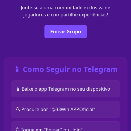
Junte-se a uma comunidade exclusiva de
jogadores e compartilhe experiências!
Entrar Grupo
📱 Como Seguir no Telegram
📱 Baixe o app Telegram no seu dispositivo
🔍 Procure por "@33Win APPOficial"
👆 Toque em "Entrar" ou "Join"