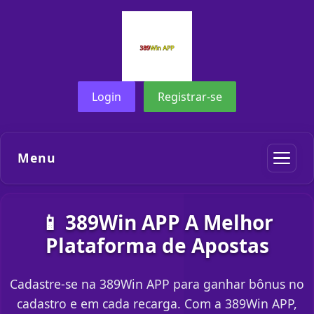
Login
Registrar-se
Menu
📱 389Win APP A Melhor
Plataforma de Apostas
Cadastre-se na 389Win APP para ganhar bônus no
cadastro e em cada recarga. Com a 389Win APP,