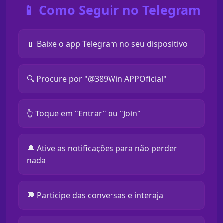
📱 Como Seguir no Telegram
📱 Baixe o app Telegram no seu dispositivo
🔍 Procure por "@389Win APPOficial"
👆 Toque em "Entrar" ou "Join"
🔔 Ative as notificações para não perder
nada
💬 Participe das conversas e interaja