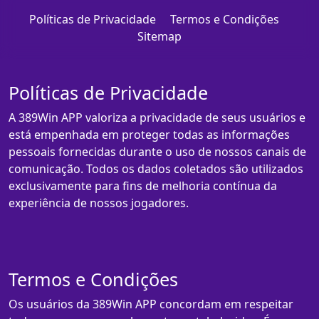
Políticas de Privacidade
Termos e Condições
Sitemap
Políticas de Privacidade
A 389Win APP valoriza a privacidade de seus usuários e
está empenhada em proteger todas as informações
pessoais fornecidas durante o uso de nossos canais de
comunicação. Todos os dados coletados são utilizados
exclusivamente para fins de melhoria contínua da
experiência de nossos jogadores.
Termos e Condições
Os usuários da 389Win APP concordam em respeitar