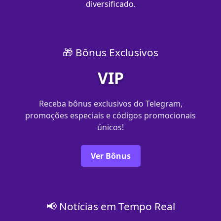
diversificado.
🎁 Bônus Exclusivos
VIP
Receba bônus exclusivos do Telegram,
promoções especiais e códigos promocionais
únicos!
Ver Bônus
📢 Notícias em Tempo Real