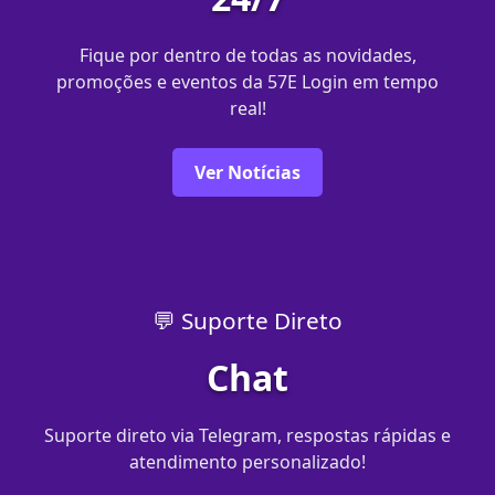
Fique por dentro de todas as novidades,
promoções e eventos da 57E Login em tempo
real!
Ver Notícias
💬 Suporte Direto
Chat
Suporte direto via Telegram, respostas rápidas e
atendimento personalizado!