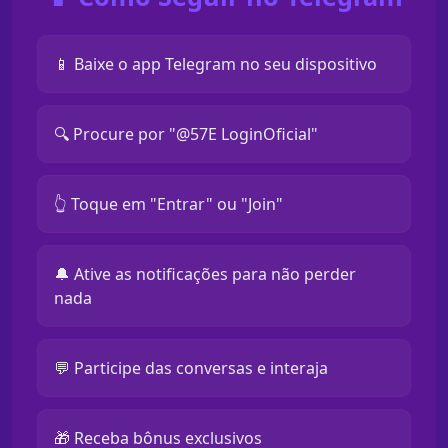
📱 Baixe o app Telegram no seu dispositivo
🔍 Procure por "@57E LoginOficial"
👆 Toque em "Entrar" ou "Join"
🔔 Ative as notificações para não perder
nada
💬 Participe das conversas e interaja
🎁 Receba bônus exclusivos