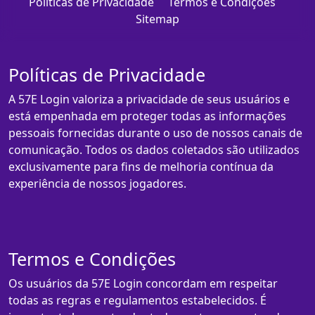
Políticas de Privacidade
Termos e Condições
Sitemap
Políticas de Privacidade
A 57E Login valoriza a privacidade de seus usuários e
está empenhada em proteger todas as informações
pessoais fornecidas durante o uso de nossos canais de
comunicação. Todos os dados coletados são utilizados
exclusivamente para fins de melhoria contínua da
experiência de nossos jogadores.
Termos e Condições
Os usuários da 57E Login concordam em respeitar
todas as regras e regulamentos estabelecidos. É