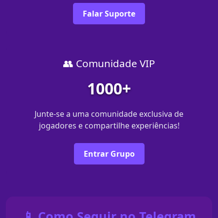
Falar Suporte
👥 Comunidade VIP
1000+
Junte-se a uma comunidade exclusiva de
jogadores e compartilhe experiências!
Entrar Grupo
📱 Como Seguir no Telegram