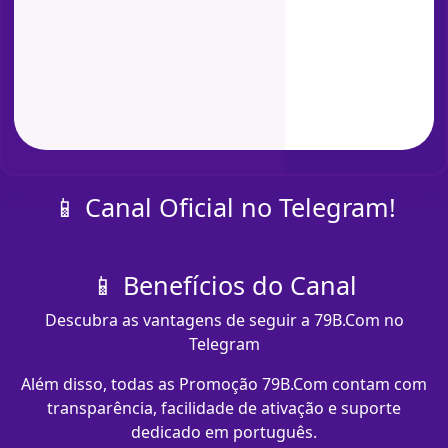
📱 Canal Oficial no Telegram!
📱 Benefícios do Canal
Descubra as vantagens de seguir a 79B.Com no
Telegram
Além disso, todas as Promoção 79B.Com contam com
transparência, facilidade de ativação e suporte
dedicado em português.