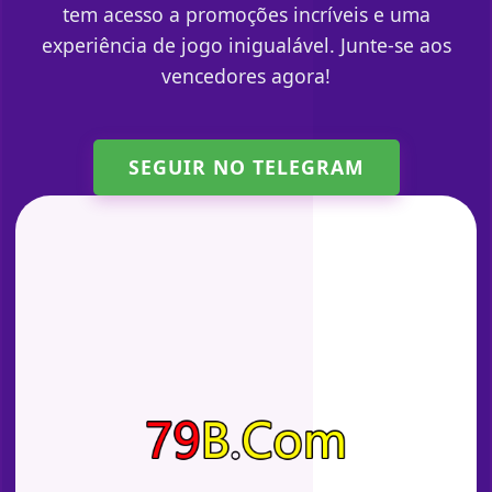
tem acesso a promoções incríveis e uma
experiência de jogo inigualável. Junte-se aos
vencedores agora!
SEGUIR NO TELEGRAM