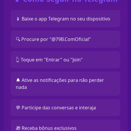
📱 Baixe o app Telegram no seu dispositivo
🔍 Procure por "@79B.ComOficial"
👆 Toque em "Entrar" ou "Join"
🔔 Ative as notificações para não perder
nada
💬 Participe das conversas e interaja
🎁 Receba bônus exclusivos