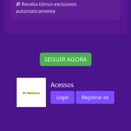
🎁 Receba bônus exclusivos
automaticamente
SEGUIR AGORA
Acessos
Login
Registrar-se