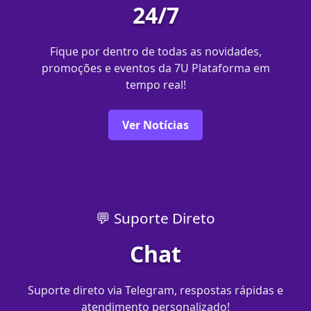
24/7
Fique por dentro de todas as novidades,
promoções e eventos da 7U Plataforma em
tempo real!
Ver Notícias
💬 Suporte Direto
Chat
Suporte direto via Telegram, respostas rápidas e
atendimento personalizado!