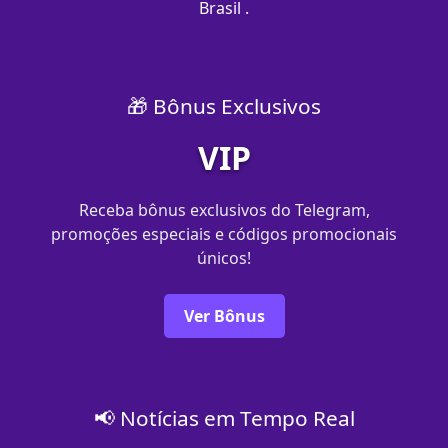
Brasil .
🎁 Bônus Exclusivos
VIP
Receba bônus exclusivos do Telegram,
promoções especiais e códigos promocionais
únicos!
Ver Bônus
📢 Notícias em Tempo Real