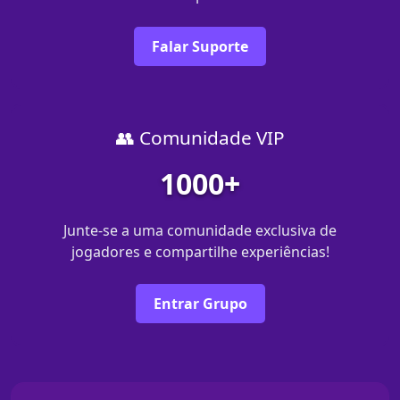
Falar Suporte
👥 Comunidade VIP
1000+
Junte-se a uma comunidade exclusiva de
jogadores e compartilhe experiências!
Entrar Grupo